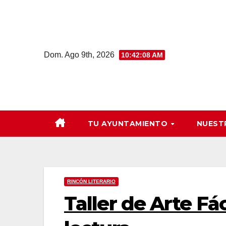
Saltar
al
contenido
Dom. Ago 9th, 2026
10:42:09 AM
TU AYUNTAMIENTO
NUEST
RINCÓN LITERARIO
Taller de Arte Fác