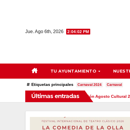
Saltar
al
contenido
Jue. Ago 6th, 2026
2:04:04 PM
TU AYUNTAMIENTO
NUEST
Etiquetas principales
Carnaval 2024
Carnaval
Últimas entradas
Clásico: «La Olla»
Programación Agosto Cultural 2026