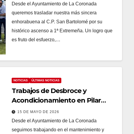
Desde el Ayuntamiento de La Coronada
queremos trasladar nuestra más sincera
enhorabuena al C.P. San Bartolomé por su
histórico ascenso a 1ª Extremeña. Un logro que
es fruto del esfuerzo,…
NOTICIAS
ÚLTIMAS NOTICIAS
Trabajos de Desbroce y
Acondicionamiento en Pilar
Viejo y Ermita de San Isidro
15 DE MAYO DE 2026
Desde el Ayuntamiento de La Coronada
seguimos trabajando en el mantenimiento y