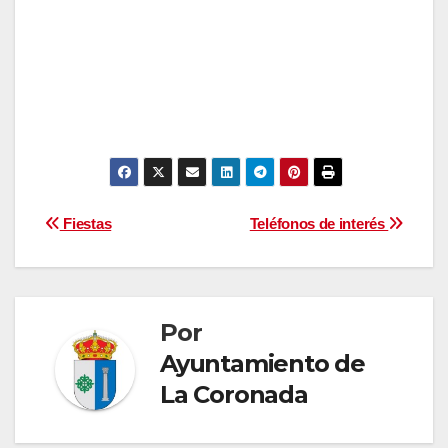
Navegación
Fiestas
Teléfonos de interés
de
entradas
Por
Ayuntamiento de
La Coronada