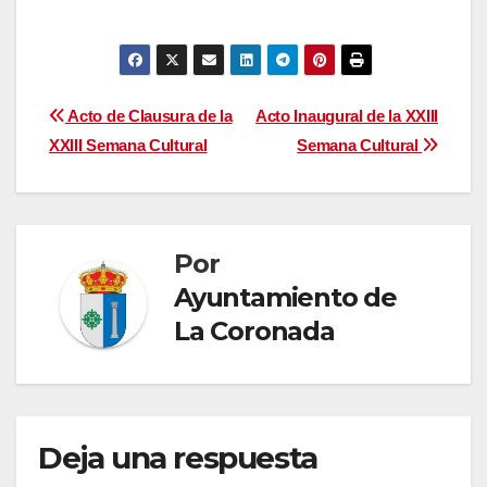
Navegación
Acto de Clausura de la
Acto Inaugural de la XXIII
XXIII Semana Cultural
Semana Cultural
de
entradas
Por
Ayuntamiento de
La Coronada
Deja una respuesta