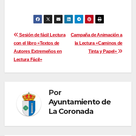
Navegación
Sesión de fácil Lectura
Campaña de Animación a
con el libro «Textos de
la Lectura «Caminos de
de
Autores Extremeños en
Tinta y Papel»
entradas
Lectura Fácil»
Por
Ayuntamiento de
La Coronada