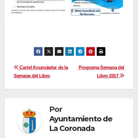
Navegación
Cartel Anunciador de la
Programa Semana del
Semana del Libro
Libro 2017
de
entradas
Por
Ayuntamiento de
La Coronada