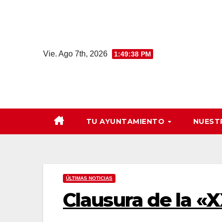
Saltar
al
contenido
Vie. Ago 7th, 2026
1:49:39 PM
TU AYUNTAMIENTO
NUEST
ÚLTIMAS NOTICIAS
Clausura de la «