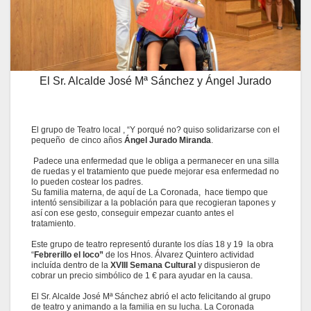
El Sr. Alcalde José Mª Sánchez y Ángel Jurado
El grupo de Teatro local , “Y porqué no? quiso solidarizarse con el
pequeño de cinco años
Ángel Jurado Miranda
.
Padece una enfermedad que le obliga a permanecer en una silla
de ruedas y el tratamiento que puede mejorar esa enfermedad no
lo pueden costear los padres.
Su familia materna, de aquí de La Coronada, hace tiempo que
intentó sensibilizar a la población para que recogieran tapones y
así con ese gesto, conseguir empezar cuanto antes el
tratamiento.
Este grupo de teatro representó durante los días 18 y 19 la obra
“
Febrerillo el loco”
de los Hnos. Álvarez Quintero actividad
incluída dentro de la
XVIII Semana Cultural
y dispusieron de
cobrar un precio simbólico de 1 € para ayudar en la causa.
El Sr. Alcalde José Mª Sánchez abrió el acto felicitando al grupo
de teatro y animando a la familia en su lucha. La Coronada