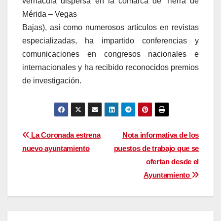
vernácula dispersa en la comarca de Tierra de
Mérida – Vegas
Bajas), así como numerosos artículos en revistas
especializadas, ha impartido conferencias y
comunicaciones en congresos nacionales e
internacionales y ha recibido reconocidos premios
de investigación.
Navegación
La Coronada estrena
Nota informativa de los
nuevo ayuntamiento
puestos de trabajo que se
de
ofertan desde el
entradas
Ayuntamiento