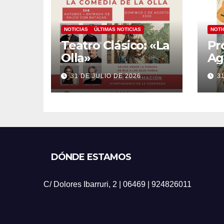
NOTICIAS
ÚLTIMAS NOTICIAS
NOTI
Teatro Clásico: «La
Pr
Olla»
Ag
20
31 DE JULIO DE 2026
3
DÓNDE ESTAMOS
C/ Dolores Ibarruri, 2 | 06469 | 924826011