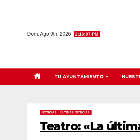
Saltar
al
contenido
Dom. Ago 9th, 2026
2:16:08 PM
TU AYUNTAMIENTO
NUEST
NOTICIAS
ÚLTIMAS NOTICIAS
Teatro: «La últi