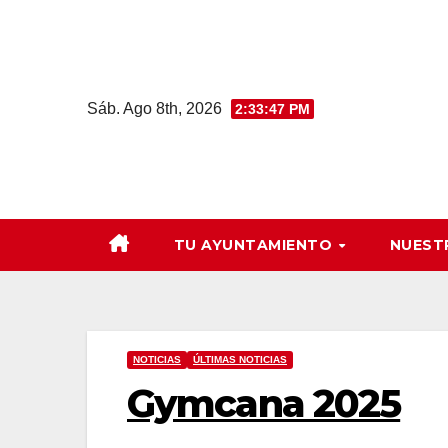
Saltar
al
contenido
Sáb. Ago 8th, 2026
2:33:48 PM
TU AYUNTAMIENTO
NUEST
NOTICIAS
ÚLTIMAS NOTICIAS
Gymcana 2025