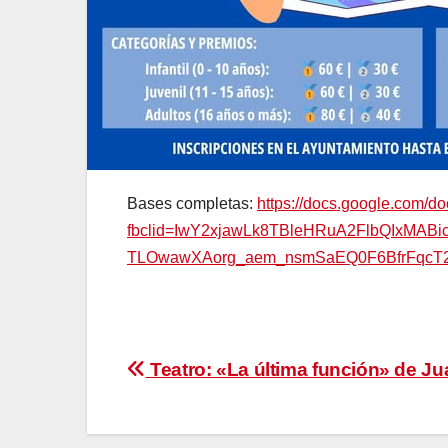
Bases completas:
https://docs.google.com
fbclid=IwY2xjawLk8TBleHRuA2FlbQIxMA
TLOwawXAorg_aem_nsmSaEQ0F6BfrFqcT2o
Navegación
Teatro: «La última función» de 
de