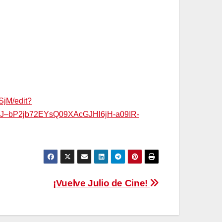
jM/edit?
–bP2jb72EYsQ09XAcGJHl6jH-a09IR-
¡Vuelve Julio de Cine!