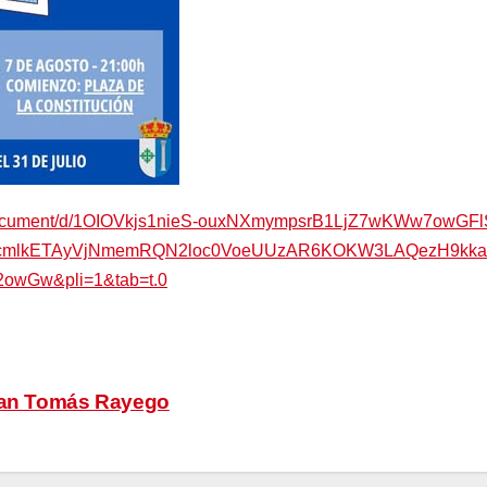
/document/d/1OIOVkjs1nieS-ouxNXmympsrB1LjZ7wKWw7owGFlS
BicmlkETAyVjNmemRQN2loc0VoeUUzAR6KOKW3LAQezH9kkaJ
wGw&pli=1&tab=t.0
Juan Tomás Rayego