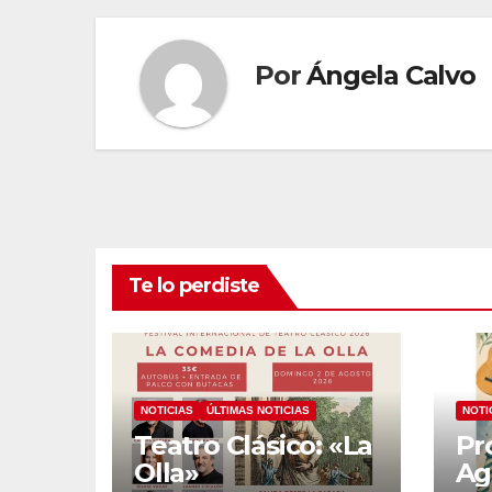
entradas
Por
Ángela Calvo
Te lo perdiste
NOTICIAS
ÚLTIMAS NOTICIAS
NOTI
Teatro Clásico: «La
Pr
Olla»
Ag