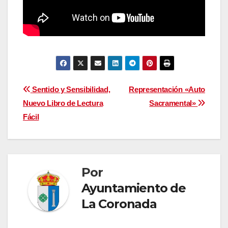
Navegación
Sentido y Sensibilidad,
Representación «Auto
Nuevo Libro de Lectura
Sacramental»
de
Fácil
entradas
Por
Ayuntamiento de
La Coronada