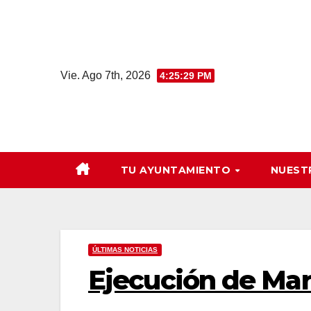
Saltar
al
contenido
Vie. Ago 7th, 2026
4:25:30 PM
TU AYUNTAMIENTO
NUEST
ÚLTIMAS NOTICIAS
Ejecución de Mar