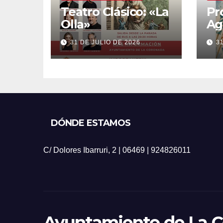
Teatro Clásico: «La
Pr
Olla»
Ag
20
31 DE JULIO DE 2026
3
DÓNDE ESTAMOS
C/ Dolores Ibarruri, 2 | 06469 | 924826011
Ayuntamiento de La 