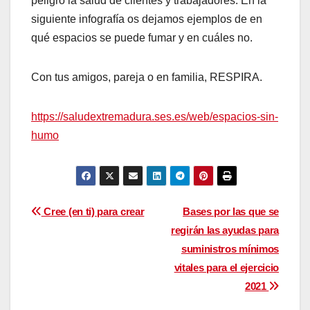
peligro la salud de clientes y trabajadores. En la
siguiente infografía os dejamos ejemplos de en
qué espacios se puede fumar y en cuáles no.
Con tus amigos, pareja o en familia, RESPIRA.
https://saludextremadura.ses.es/web/espacios-sin-
humo
Navegación
Cree (en ti) para crear
Bases por las que se
regirán las ayudas para
de
suministros mínimos
entradas
vitales para el ejercicio
2021