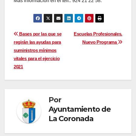
Más información en el telf.: 924 21 22 58.
Navegación
Bases por las que se
Escuelas Profesionales.
regirán las ayudas para
Nuevo Programa
de
suministros mínimos
entradas
vitales para el ejercicio
2021
Por
Ayuntamiento de
La Coronada