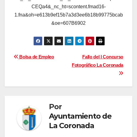
Navegación
Bolsa de Empleo
Fallo del I Concurso
Fotográfico La Coronada
de
entradas
Por
Ayuntamiento de
La Coronada