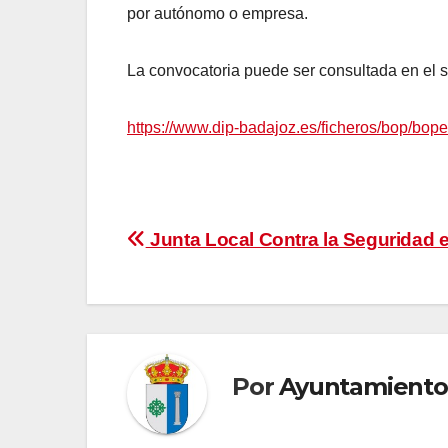
por autónomo o empresa.
La convocatoria puede ser consultada en el s
https://www.dip-badajoz.es/ficheros/bop/bop
Navegación
Junta Local Contra la Seguridad
de
entradas
Por
Ayuntamiento