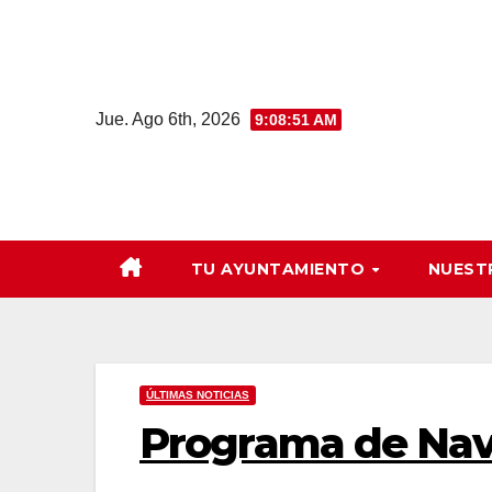
Saltar
al
contenido
Jue. Ago 6th, 2026
9:08:52 AM
TU AYUNTAMIENTO
NUEST
ÚLTIMAS NOTICIAS
Programa de Nav