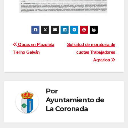
Navegación
Obras en Plazoleta
Solicitud de moratoria de
Tierno Galván
cuotas Trabajadores
de
Agrarios
entradas
Por
Ayuntamiento de
La Coronada