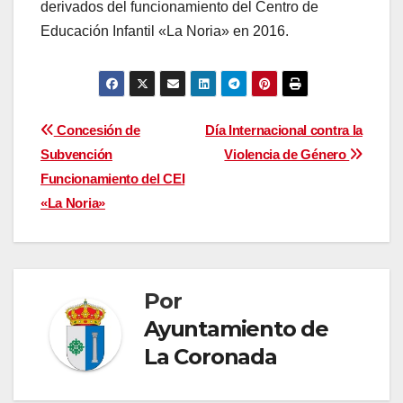
derivados del funcionamiento del Centro de
Educación Infantil «La Noria» en 2016.
Navegación
Concesión de
Día Internacional contra la
Subvención
Violencia de Género
de
Funcionamiento del CEI
entradas
«La Noria»
Por
Ayuntamiento de
La Coronada