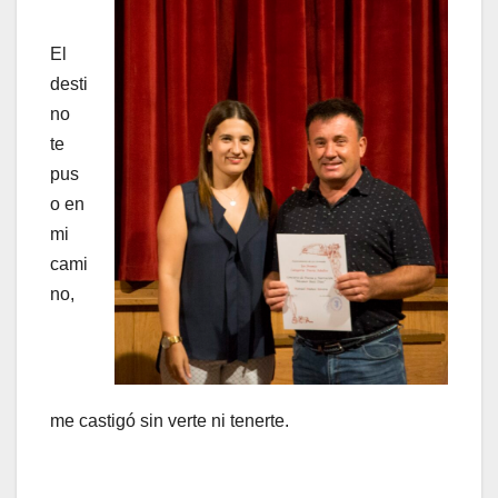
El
desti
no
te
pus
o en
mi
cami
no,
me castigó sin verte ni tenerte.