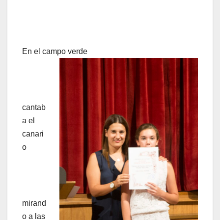
En el campo verde
cantab
a el
canari
o
mirand
o a las