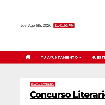
Saltar
al
contenido
Jue. Ago 6th, 2026
11:41:03 PM
TU AYUNTAMIENTO
NUEST
RINCÓN LITERARIO
Concurso Literari