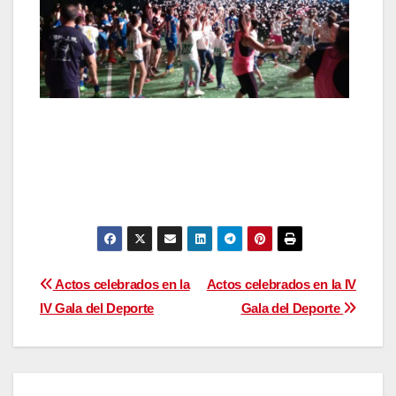
Navegación
Actos celebrados en la
Actos celebrados en la IV
IV Gala del Deporte
Gala del Deporte
de
entradas