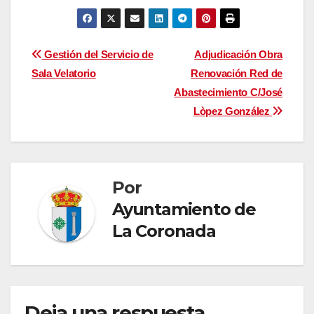
Navegación
Gestión del Servicio de
Adjudicación Obra
Sala Velatorio
Renovación Red de
de
Abastecimiento C/José
entradas
Lòpez González
Por
Ayuntamiento de
La Coronada
Deja una respuesta