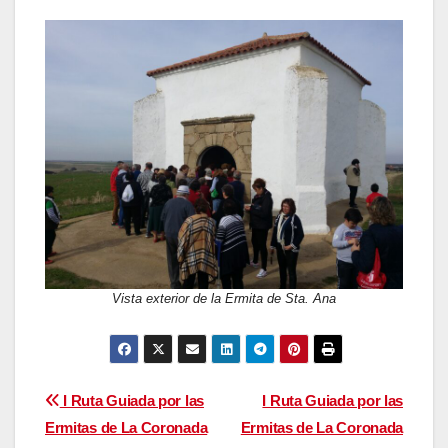
Vista exterior de la Ermita de Sta. Ana
Navegación
I Ruta Guiada por las
I Ruta Guiada por las
Ermitas de La Coronada
Ermitas de La Coronada
de