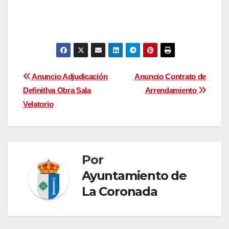
Navegación
Anuncio Adjudicación
Anuncio Contrato de
DefinitIva Obra Sala
Arrendamiento
de
Velatorio
entradas
Por
Ayuntamiento de
La Coronada