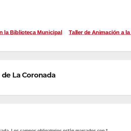
n la Biblioteca Municipal
Taller de Animación a la
 de La Coronada
cada.
Los campos obligatorios están marcados con
*