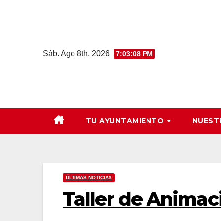
Saltar
al
contenido
Sáb. Ago 8th, 2026
7:03:09 PM
TU AYUNTAMIENTO
NUEST
ÚLTIMAS NOTICIAS
Taller de Animaci