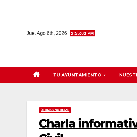
Saltar
al
contenido
Jue. Ago 6th, 2026
2:55:04 PM
TU AYUNTAMIENTO
NUEST
ÚLTIMAS NOTICIAS
Charla informativ