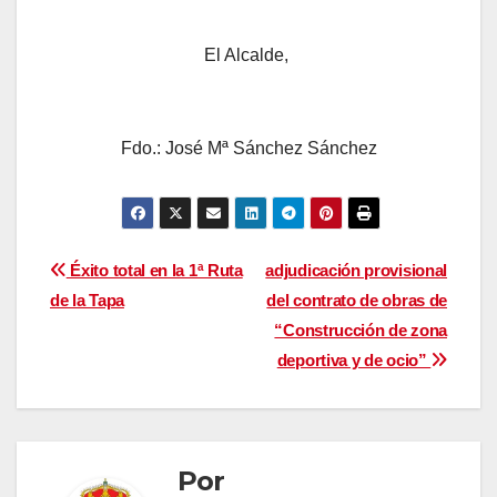
El Alcalde,
Fdo.: José Mª Sánchez Sánchez
Navegación
Éxito total en la 1ª Ruta
adjudicación provisional
de la Tapa
del contrato de obras de
de
“Construcción de zona
entradas
deportiva y de ocio”
Por