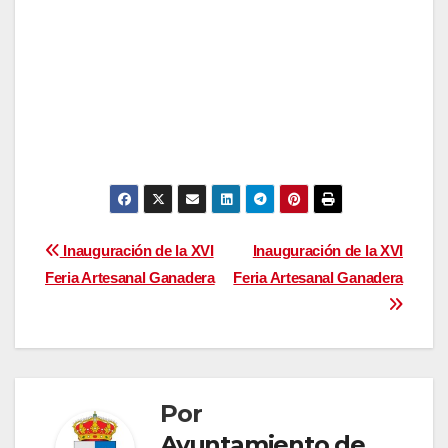
Navegación
Inauguración de la XVI
Inauguración de la XVI
Feria Artesanal Ganadera
Feria Artesanal Ganadera
de
entradas
Por
Ayuntamiento de