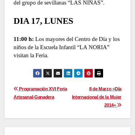
del grupo de sevillanas “LAS NIÑAS”.
DIA 17, LUNES
11:00 h:
Los mayores del Centro de Día y los
niños de la Escuela Infantil “LA NORIA”
visitan la Feria.
Navegación
Programación XVI Feria
8 de Marzo «Día
Artesanal-Ganadera
Internacional de la Mujer
de
2014»
entradas