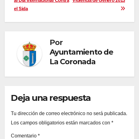
al Día Internacional Contra
Violencia de Género 2013
de
el Sida
entradas
Por
Ayuntamiento de
La Coronada
Deja una respuesta
Tu dirección de correo electrónico no será publicada.
Los campos obligatorios están marcados con
*
Comentario
*