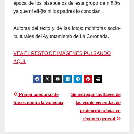
época de los bisabuelos de este grupo de niñ@s
ya que ni ell@s ni los padres lo conocían.
Autoras del texto y de las fotos: monitoras socio-
culturales del Ayuntamiento de La Coronada.
VEA EL RESTO DE IMÁGENES PULSANDO
AQUÍ.
Navegación
Primer concurso de
Se entregan las llaves de
frases contra la violencia
las veinte viviendas de
de
protección oficial en
entradas
régimen general