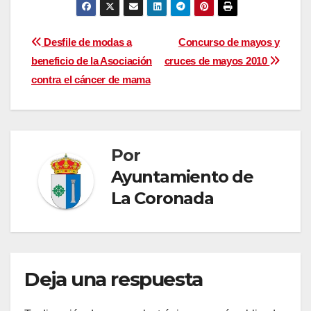
Navegación
Desfile de modas a
Concurso de mayos y
beneficio de la Asociación
cruces de mayos 2010
de
contra el cáncer de mama
entradas
Por
Ayuntamiento de
La Coronada
Deja una respuesta