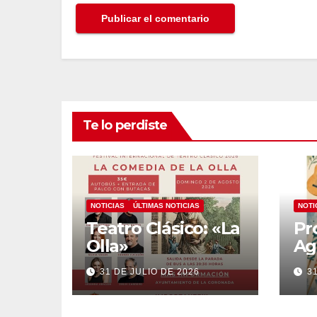
Te lo perdiste
NOTICIAS
ÚLTIMAS NOTICIAS
NOTI
Teatro Clásico: «La
Pr
Olla»
Ag
20
31 DE JULIO DE 2026
3