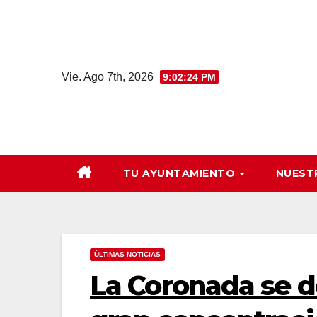
Saltar
al
contenido
Vie. Ago 7th, 2026
9:02:25 PM
TU AYUNTAMIENTO
NUEST
ÚLTIMAS NOTICIAS
La Coronada se d