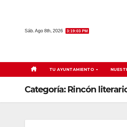
Saltar
al
contenido
Sáb. Ago 8th, 2026
3:19:04 PM
TU AYUNTAMIENTO
NUEST
Categoría:
Rincón literari