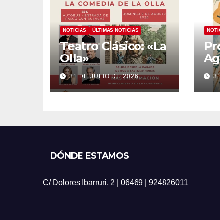
NOTICIAS
ÚLTIMAS NOTICIAS
NOTI
Teatro Clásico: «La
Pr
Olla»
Ag
20
31 DE JULIO DE 2026
3
DÓNDE ESTAMOS
C/ Dolores Ibarruri, 2 | 06469 | 924826011