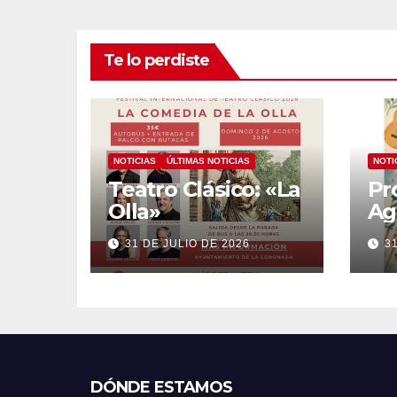
Te lo perdiste
NOTICIAS
ÚLTIMAS NOTICIAS
NOTI
Teatro Clásico: «La
Pr
Olla»
Ag
20
31 DE JULIO DE 2026
3
DÓNDE ESTAMOS