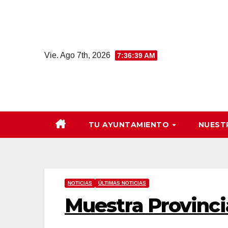
Saltar
al
contenido
Vie. Ago 7th, 2026
7:36:40 AM
TU AYUNTAMIENTO
NUEST
NOTICIAS
ÚLTIMAS NOTICIAS
Muestra Provincia