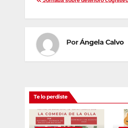
Navegación
Jornada sobre deterioro cognitiv
de
entradas
Por
Ángela Calvo
Te lo perdiste