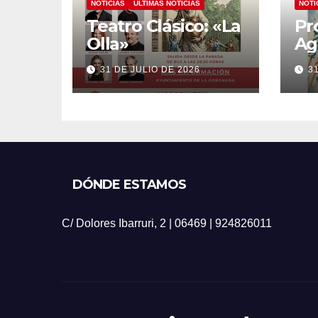
NOTICIAS
ÚLTIMAS NOTICIAS
NOTI
Teatro Clásico: «La
Pr
Olla»
Ag
20
31 DE JULIO DE 2026
3
DÓNDE ESTAMOS
C/ Dolores Ibarruri, 2 | 06469 | 924826011