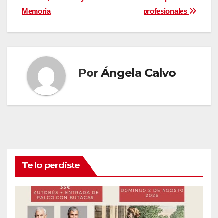
Navegación
Memoria
profesionales
de
entradas
Por
Ángela Calvo
Te lo perdiste