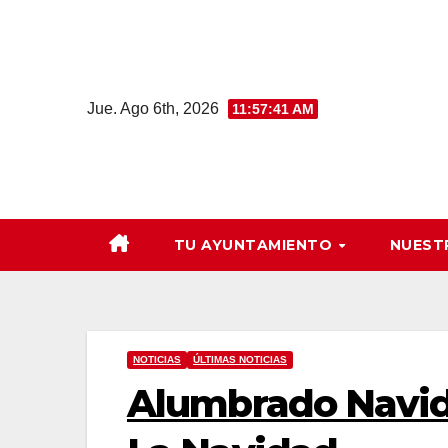
Saltar
al
contenido
Jue. Ago 6th, 2026
11:57:42 AM
TU AYUNTAMIENTO
NUEST
NOTICIAS
ÚLTIMAS NOTICIAS
Alumbrado Navi