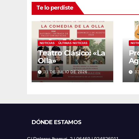
Te lo perdiste
NOTICIAS
ÚLTIMAS NOTICIAS
NOTI
Teatro Clásico: «La
Pr
Olla»
Ag
20
31 DE JULIO DE 2026
3
DÓNDE ESTAMOS