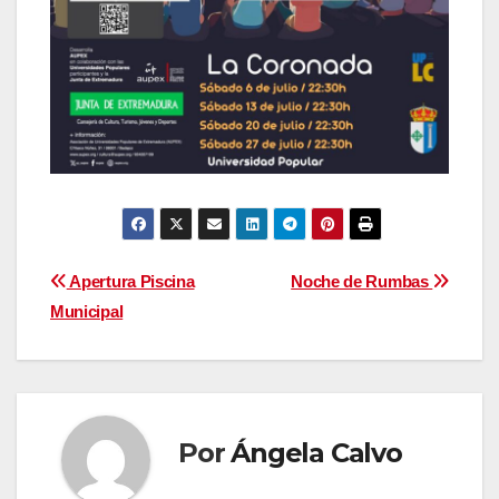
Navegación
Apertura Piscina
Noche de Rumbas
Municipal
de
entradas
Por
Ángela Calvo