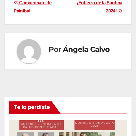
Navegación
Campeonato de
¡Entierro de la Sardina
Paintball
2024!
de
entradas
Por
Ángela Calvo
Te lo perdiste