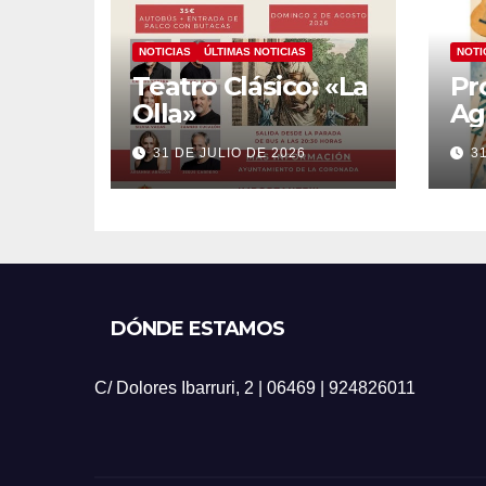
NOTICIAS
ÚLTIMAS NOTICIAS
NOTI
Teatro Clásico: «La
Pr
Olla»
Ag
20
31 DE JULIO DE 2026
3
DÓNDE ESTAMOS
C/ Dolores Ibarruri, 2 | 06469 | 924826011