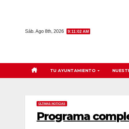
Saltar
al
contenido
Sáb. Ago 8th, 2026
9:11:02 AM
TU AYUNTAMIENTO
NUEST
ÚLTIMAS NOTICIAS
Programa comple