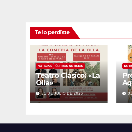
Te lo perdiste
NOTICIAS
ÚLTIMAS NOTICIAS
NOTI
Teatro Clásico: «La
Pr
Olla»
Ag
20
31 DE JULIO DE 2026
3