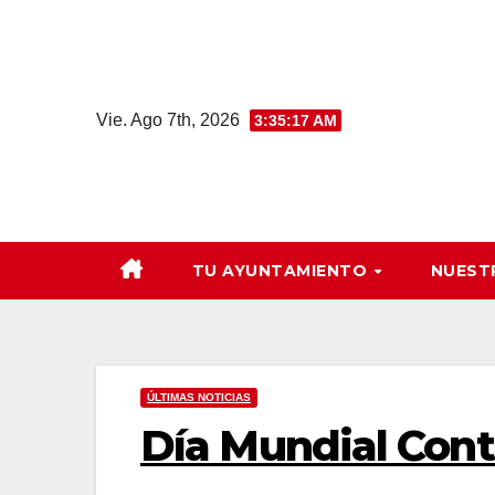
Saltar
al
contenido
Vie. Ago 7th, 2026
3:35:18 AM
TU AYUNTAMIENTO
NUEST
ÚLTIMAS NOTICIAS
Día Mundial Cont