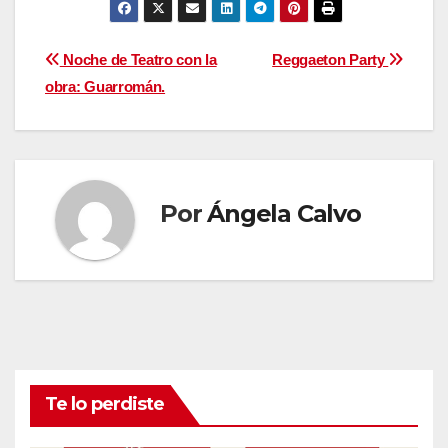
Navegación
Noche de Teatro con la
Reggaeton Party
obra: Guarromán.
de
entradas
Por
Ángela Calvo
Te lo perdiste