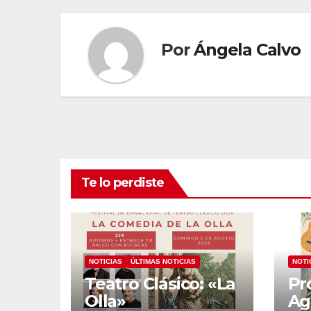
entradas
Por
Ángela Calvo
Te lo perdiste
NOTICIAS
ÚLTIMAS NOTICIAS
NOTI
Teatro Clásico: «La
Pr
Olla»
Ag