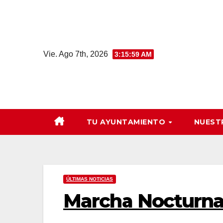
Saltar
al
contenido
Vie. Ago 7th, 2026
3:15:59 AM
TU AYUNTAMIENTO
NUEST
ÚLTIMAS NOTICIAS
Marcha Nocturn