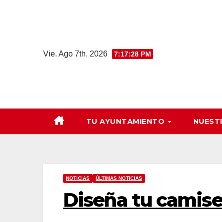
Saltar
al
contenido
Vie. Ago 7th, 2026
7:17:29 PM
TU AYUNTAMIENTO
NUEST
NOTICIAS
ÚLTIMAS NOTICIAS
Diseña tu camise