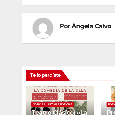
de
entradas
Por
Ángela Calvo
Te lo perdiste
NOTICIAS
ÚLTIMAS NOTICIAS
NOTI
Teatro Clásico: «La
Pr