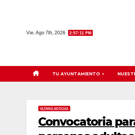
Saltar
al
contenido
Vie. Ago 7th, 2026
2:57:12 PM
TU AYUNTAMIENTO
NUEST
ÚLTIMAS NOTICIAS
Convocatoria par