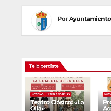
entradas
Por
Ayuntamiento
Te lo perdiste
NOTICIAS
ÚLTIMAS NOTICIAS
NOTI
Teatro Clásico: «La
Pr
Olla»
Ag